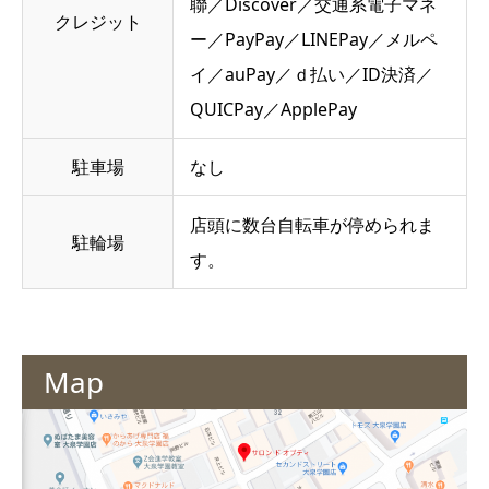
聯／Discover／交通系電子マネ
クレジット
ー／PayPay／LINEPay／メルペ
イ／auPay／ｄ払い／ID決済／
QUICPay／ApplePay
駐車場
なし
店頭に数台自転車が停められま
駐輪場
す。
Map