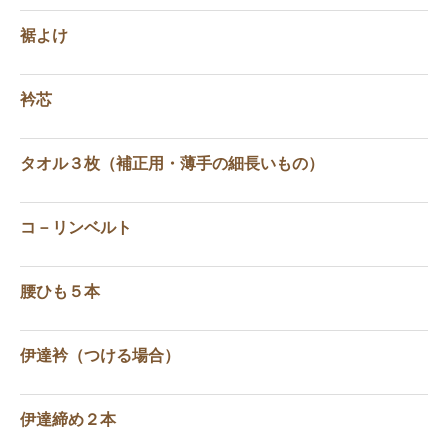
裾よけ
衿芯
タオル３枚（補正用・薄手の細長いもの）
コ－リンベルト
腰ひも５本
伊達衿（つける場合）
伊達締め２本