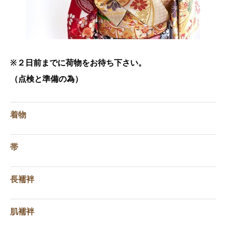
※２日前までに荷物をお待ち下さい。
（点検と準備の為）
着物
帯
長襦袢
肌襦袢