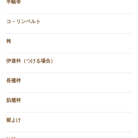
半幅帯
コ－リンベルト
袴
伊達衿（つける場合）
長襦袢
肌襦袢
裾よけ